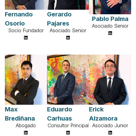
Fernando
Gerardo
Pablo Palma
Osorio
Pajares
Asociado Senior
Socio Fundador
Asociado Senior
LinkedIn
LinkedIn
LinkedIn
Max
Eduardo
Erick
Brediñana
Carhuas
Alzamora
Abogado
Consultor Principal
Asociado Junior
LinkedIn
LinkedIn
LinkedIn