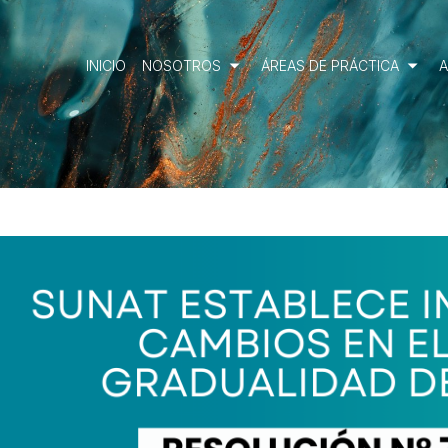
INICIO
NOSOTROS
ÁREAS DE PRÁCTICA
A
NUESTRO EQUIPO
DERECHO CORPORATIVO, M&A Y CORPORATE
COMPLIANCE
NUESTRA EXPERIENCIA
MERCADO DE CAPITALES, BANCA DE INVERSIÓN
POLÍTICA DE CLIENTES
Y REGULACIÓN FINANCIERA
DERECHO LABORAL
SOLUCIÓN DE CONTROVERSIAS